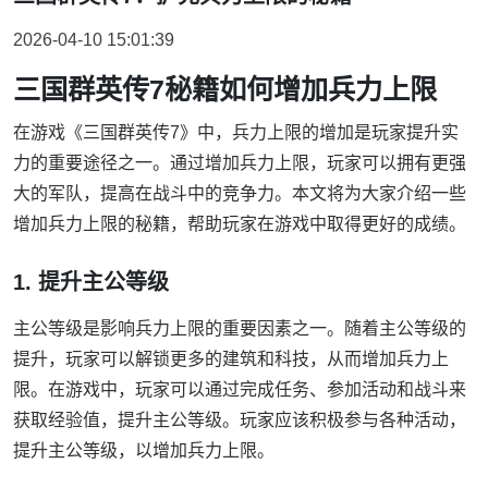
2026-04-10 15:01:39
三国群英传7秘籍如何增加兵力上限
在游戏《三国群英传7》中，兵力上限的增加是玩家提升实
力的重要途径之一。通过增加兵力上限，玩家可以拥有更强
大的军队，提高在战斗中的竞争力。本文将为大家介绍一些
增加兵力上限的秘籍，帮助玩家在游戏中取得更好的成绩。
1. 提升主公等级
主公等级是影响兵力上限的重要因素之一。随着主公等级的
提升，玩家可以解锁更多的建筑和科技，从而增加兵力上
限。在游戏中，玩家可以通过完成任务、参加活动和战斗来
获取经验值，提升主公等级。玩家应该积极参与各种活动，
提升主公等级，以增加兵力上限。