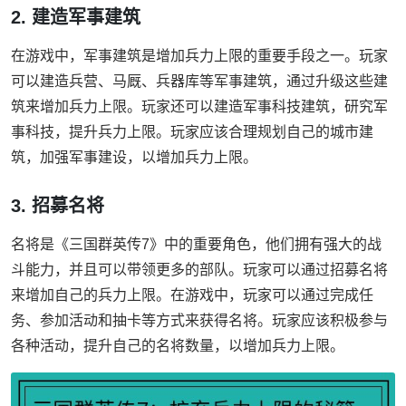
2. 建造军事建筑
在游戏中，军事建筑是增加兵力上限的重要手段之一。玩家
可以建造兵营、马厩、兵器库等军事建筑，通过升级这些建
筑来增加兵力上限。玩家还可以建造军事科技建筑，研究军
事科技，提升兵力上限。玩家应该合理规划自己的城市建
筑，加强军事建设，以增加兵力上限。
3. 招募名将
名将是《三国群英传7》中的重要角色，他们拥有强大的战
斗能力，并且可以带领更多的部队。玩家可以通过招募名将
来增加自己的兵力上限。在游戏中，玩家可以通过完成任
务、参加活动和抽卡等方式来获得名将。玩家应该积极参与
各种活动，提升自己的名将数量，以增加兵力上限。