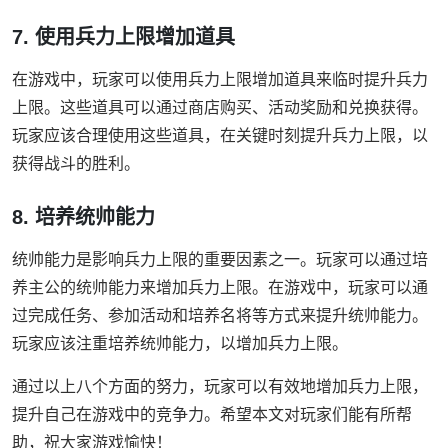
7. 使用兵力上限增加道具
在游戏中，玩家可以使用兵力上限增加道具来临时提升兵力
上限。这些道具可以通过商店购买、活动奖励和兑换获得。
玩家应该合理使用这些道具，在关键时刻提升兵力上限，以
获得战斗的胜利。
8. 培养统帅能力
统帅能力是影响兵力上限的重要因素之一。玩家可以通过培
养主公的统帅能力来增加兵力上限。在游戏中，玩家可以通
过完成任务、参加活动和培养名将等方式来提升统帅能力。
玩家应该注重培养统帅能力，以增加兵力上限。
通过以上八个方面的努力，玩家可以有效地增加兵力上限，
提升自己在游戏中的竞争力。希望本文对玩家们能有所帮
助，祝大家游戏愉快！