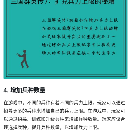
4. 增加兵种数量
在游戏中，不同的兵种有着不同的兵力上限。玩家可以通过
招募更多的兵种来增加自己的兵力上限。在游戏中，玩家可
以通过招募、训练和升级兵种来增加兵种数量。玩家应该合
理选择兵种，提升兵种数量，以增加兵力上限。