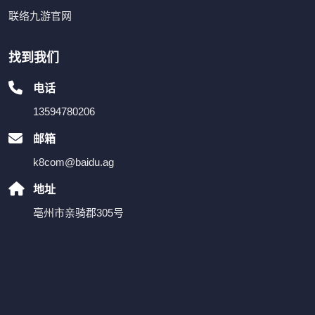
联络九游官网
找到我们
电话
13594780206
邮箱
k8com@baidu.ag
地址
亳州市亲骑郡305号