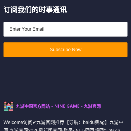
订阅我们的时事通讯
Subscribe Now
Welcome访问✔九游官网推荐【导航：baidu典ag】九游中
国,九游官网2026最新版官网·登录·入口·网页版网址(j9-cn-