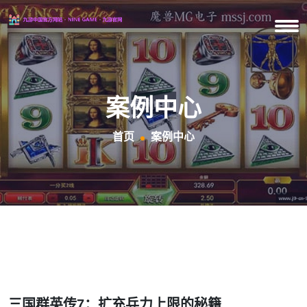
案例中心
首页
案例中心
三国群英传7：扩充兵力上限的秘籍