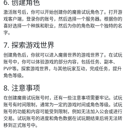
6. 创建角色
激活账号后，你可以开始创建你的魔兽试玩角色了。打开游
戏客户端，登录你的账号，然后选择一个服务器。根据你的
喜好选择一个种族和职业，然后为你的角色取一个独特的名
字。
7. 探索游戏世界
创建角色后，你就可以进入魔兽世界的游戏世界了。在试玩
账号中，你可以体验游戏的部分内容，包括任务、副本、
PVP等。探索游戏世界，与其他玩家互动，完成任务，提升
角色等级。
8. 注意事项
在创建魔兽试玩账号时，还有一些注意事项需要牢记。试玩
账号有时间限制，通常为一定的游戏时间或角色等级。试玩
账号的功能和内容可能受到限制，例如无法加入公会或进行
交易。试玩账号的进度和角色数据在试玩期结束后将无法转
移到正式账号中。