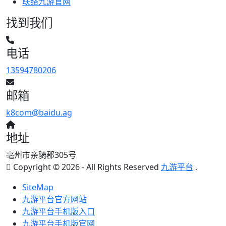
联络九游官网
找到我们
电话
13594780206
邮箱
k8com@baidu.ag
地址
亳州市亲骑郡305号
Copyright © 2026 - All Rights Reserved
九游平台
.
SiteMap
九游平台官方网站
九游平台手机版入口
九游平台手机版官网