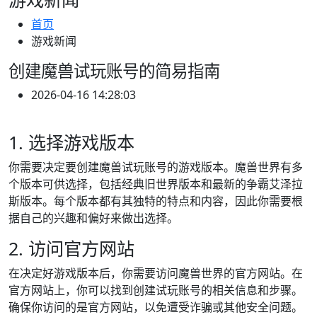
首页
游戏新闻
创建魔兽试玩账号的简易指南
2026-04-16 14:28:03
1. 选择游戏版本
你需要决定要创建魔兽试玩账号的游戏版本。魔兽世界有多
个版本可供选择，包括经典旧世界版本和最新的争霸艾泽拉
斯版本。每个版本都有其独特的特点和内容，因此你需要根
据自己的兴趣和偏好来做出选择。
2. 访问官方网站
在决定好游戏版本后，你需要访问魔兽世界的官方网站。在
官方网站上，你可以找到创建试玩账号的相关信息和步骤。
确保你访问的是官方网站，以免遭受诈骗或其他安全问题。