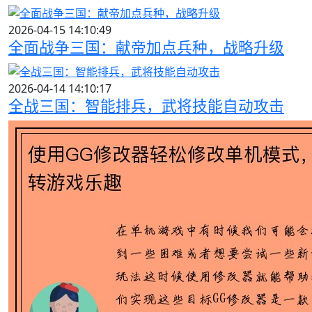
2026-04-15 14:10:49
全面战争三国：献帝加点兵种，战略升级
2026-04-14 14:10:17
全战三国：智能排兵，武将技能自动攻击